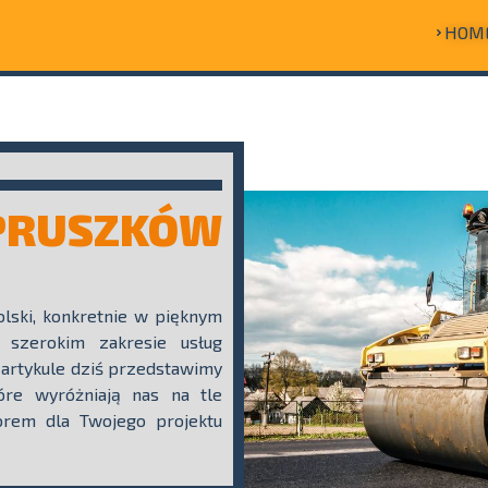
HOM
PRUSZKÓW
lski, konkretnie w pięknym
 szerokim zakresie usług
artykule dziś przedstawimy
tóre wyróżniają nas na tle
orem dla Twojego projektu