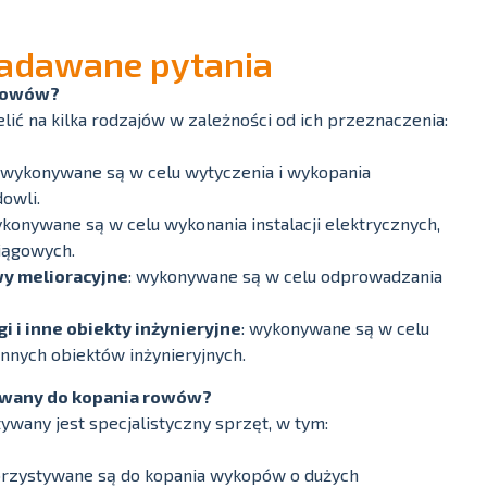
zadawane pytania
 rowów?
ć na kilka rodzajów w zależności od ich przeznaczenia:
: wykonywane są w celu wytyczenia i wykopania
owli.
ykonywane są w celu wykonania instalacji elektrycznych,
iągowych.
wy melioracyjne
: wykonywane są w celu odprowadzania
i i inne obiekty inżynieryjne
: wykonywane są w celu
innych obiektów inżynieryjnych.
tywany do kopania rowów?
wany jest specjalistyczny sprzęt, w tym:
orzystywane są do kopania wykopów o dużych