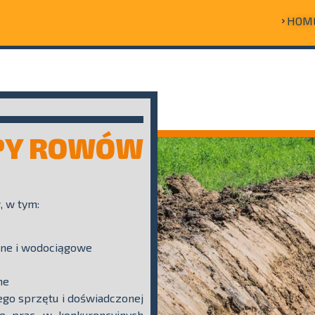
HOM
PY ROWÓW
, w tym:
jne i wodociągowe
ne
go sprzętu i doświadczonej
e prac, w konkurencyjnych