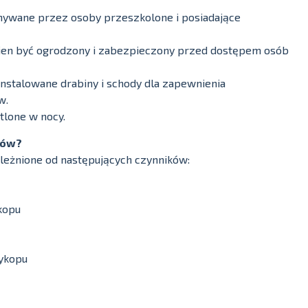
ywane przez osoby przeszkolone i posiadające
ien być ogrodzony i zabezpieczony przed dostępem osób
nstalowane drabiny i schody dla zapewnienia
w.
lone w nocy.
wów?
eżnione od następujących czynników:
kopu
ykopu