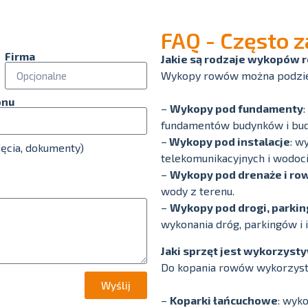
FAQ - Często 
Firma
Jakie są rodzaje wykopów
Wykopy rowów można podzieli
onu
–
Wykopy pod fundamenty
fundamentów budynków i bud
–
Wykopy pod instalacje
: w
jęcia, dokumenty)
telekomunikacyjnych i wodoc
–
Wykopy pod drenaże i ro
wody z terenu.
–
Wykopy pod drogi, parking
wykonania dróg, parkingów i 
Jaki sprzęt jest wykorzys
Do kopania rowów wykorzysty
Wyślij
–
Koparki łańcuchowe
: wyk