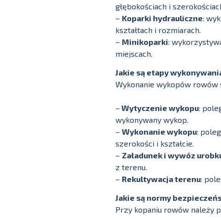
głębokościach i szerokościac
–
Koparki hydrauliczne
: wy
kształtach i rozmiarach.
–
Minikoparki
: wykorzystyw
miejscach.
Jakie są etapy wykonywan
Wykonanie wykopów rowów sk
–
Wytyczenie wykopu
: pol
wykonywany wykop.
–
Wykonanie wykopu
: pole
szerokości i kształcie.
–
Załadunek i wywóz urobk
z terenu.
–
Rekultywacja terenu
: pol
Jakie są normy bezpieczeń
Przy kopaniu rowów należy 