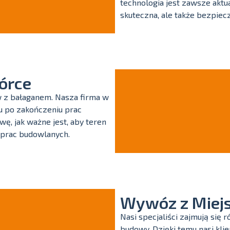
technologia jest zawsze aktua
skuteczna, ale także bezpiec
órce
w z bałaganem. Nasza firma w
u po zakończeniu prac
ę, jak ważne jest, aby teren
 prac budowlanych.
Wywóz z Miej
Nasi specjaliści zajmują si
budowy. Dzięki temu nasi klie