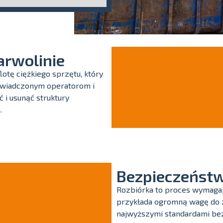
arwolinie
otę ciężkiego sprzętu, który
oświadczonym operatorom i
i usunąć struktury
.
Bezpieczeństw
Rozbiórka to proces wymagaj
przykłada ogromną wagę do z
najwyższymi standardami bez