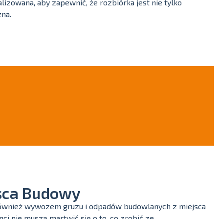
lizowana, aby zapewnić, że rozbiórka jest nie tylko
zna.
sca Budowy
ę również wywozem gruzu i odpadów budowlanych z miejsca
nci nie muszą martwić się o to, co zrobić ze