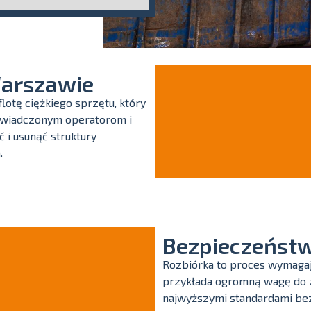
Warszawie
otę ciężkiego sprzętu, który
oświadczonym operatorom i
i usunąć struktury
.
Bezpieczeństw
Rozbiórka to proces wymagaj
przykłada ogromną wagę do z
najwyższymi standardami bez