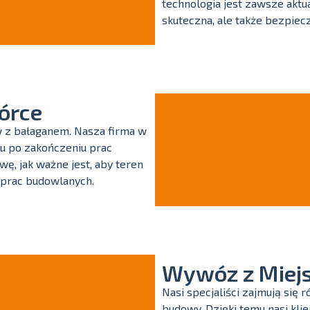
technologia jest zawsze aktua
skuteczna, ale także bezpiec
órce
w z bałaganem. Nasza firma w
u po zakończeniu prac
ę, jak ważne jest, aby teren
 prac budowlanych.
Wywóz z Miej
Nasi specjaliści zajmują si
budowy. Dzięki temu nasi klie