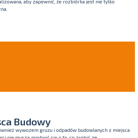
lizowana, aby zapewnić, że rozbiórka jest nie tylko
zna.
sca Budowy
ę również wywozem gruzu i odpadów budowlanych z miejsca
nci nie muszą martwić się o to, co zrobić ze